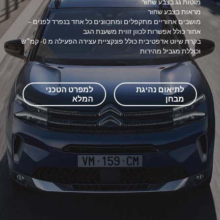
מוטות גג בצבע שחור
מראות בצבע שחור
מושבים אחוריים מתקפלים ומתכוונים כל אחד בנפרד לפנים –
אחור כולל אפשרות לכוון זווית משענת הגב
בקרת שיוט אדפטיבית כולל פונקציית עצירה הפעילה מ 0- קמ״ש
ל
וכוללת מגביל מהירות
מ
לתיאום נהיגת
למפרט הטכני
מבחן
המלא