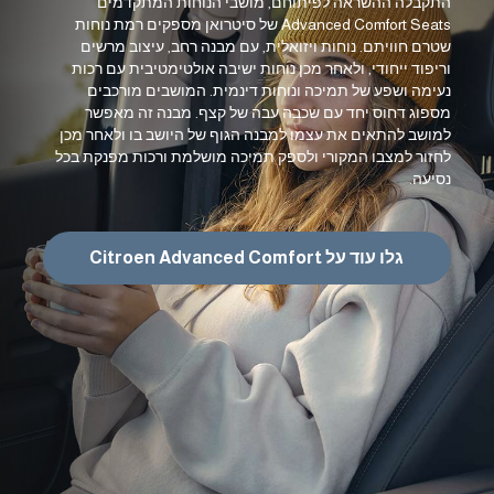
התקבלה ההשראה לפיתוחם, מושבי הנוחות המתקדמים
Advanced Comfort Seats של סיטרואן מספקים רמת נוחות
שטרם חוויתם. נוחות ויזואלית, עם מבנה רחב, עיצוב מרשים
וריפוד ייחודי, ולאחר מכן נוחות ישיבה אולטימטיבית עם רכות
נעימה ושפע של תמיכה ונוחות דינמית. המושבים מורכבים
מספוג דחוס יחד עם שכבה עבה של קצף. מבנה זה מאפשר
למושב להתאים את עצמו למבנה הגוף של היושב בו ולאחר מכן
לחזור למצבו המקורי ולספק תמיכה מושלמת ורכות מפנקת בכל
נסיעה.
גלו עוד על Citroen Advanced Comfort