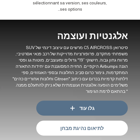
 tout
sélectionnant sa version, ses couleurs,
chat.
ses options…
אלגנטיות ועוצמה
סיטרואן C5 AIRCROSS מרשים עם עיצוב דינמי של SUV
משפחתי מתקדם, פרופורציות מדוייקות של רכב פנאי אסרטיבי,
מרווח גחון גבוה, חישוקי ”19* גדולים ומעוצבים, מוטות גג ופסי
הגנה Airbumps היקפיים. החזית המסוגננת עם יחידות התאורה
המתקדמות, גימור כרום סביב החלונות ובספי האגזוזים, ספי
דלתות קדמיות בכרום עם כיתוב *Citroen וחלונות אחוריים כהים*
משלימים הופעה אלגנטית ועוצמתית שלא ניתן להתעלם ממנה.
* בהתאם לרמת הגימור
גלו עוד
לתיאום נהיגת מבחן