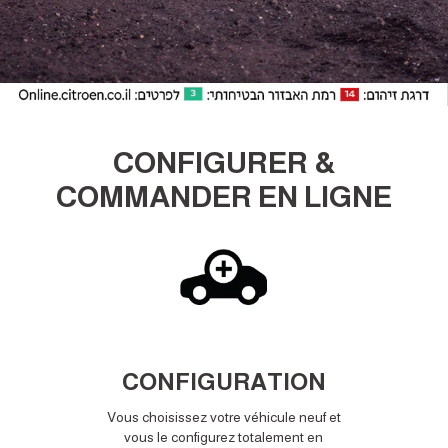
CONFIGURER &
COMMANDER EN LIGNE
NT
CONFIGURATION
éphone
Vous choisissez votre véhicule neuf et
toute
vous le configurez totalement en
Vous 