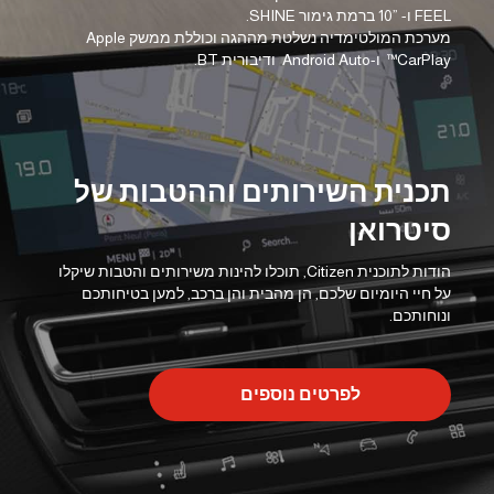
FEEL ו- ”10 ברמת גימור SHINE.
מערכת המולטימדיה נשלטת מההגה וכוללת ממשק Apple
CarPlay™ ו-Android Auto ודיבורית BT.
תכנית השירותים וההטבות של
סיטרואן
הודות לתוכנית Citizen, תוכלו להינות משירותים והטבות שיקלו
על חיי היומיום שלכם, הן מהבית והן ברכב, למען בטיחותכם
ונוחותכם.
לפרטים נוספים