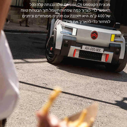
מכונית הקונספט Citroën Oli שלנו נבנתה קלה ככל
האפשר כדי לצרוך כמה שפחות חשמל תוך הבטחת טווח
של 400 ק"מ. היא תוכננה עם חלקים ממוחזרים וניתנים
למחזור כדי להאריך את חייו.