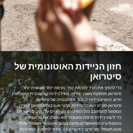
חזון הניידות האוטונומית של
סיטרואן
כדי להפוך את העיר לזורמת יותר, נעימה יותר ואנושית יותר,
סיטרואן מספקת מענה יצירתי: מודל ניידות קולקטיבית ומשותפת
חדש, המציע ניידות לכולם. זו ההבטחה של סיטרואן.
סיטרואן סקייט הוא כלי ניידות, פרטי או ציבורי בהתאם לצורך,
המסוגל להסתובב בכל המרכזים העירוניים על נתיבים ייעודיים
כדי ליצור ניידות זורמת ומוטבת. הוא משלב את כל המודיעין
והטכנולוגיה המאפשרים נסיעה במצב אוטונומי וחשמלי: סוללה,
מנוע חשמלי, מכ"מים, לידארים וכו'. עירוני לחלוטין, המהירות