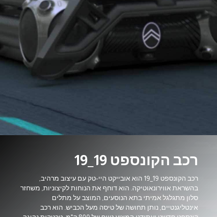
רכב הקונספט 19_19
רכב הקונספט 19_19 הוא אובייקט היי-טק עם עיצוב מרהיב,
בהשראת אווירונאוטיקה. הוא דוחף את הנוחות לקיצוניות, משחזר
סלון מתגלגל אמיתי בתא הנוסעים, המוצב על מתלים
אינטליגנטיים, נותן תחושה של טיסה מעל הכביש. הוא רכב