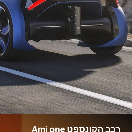
רכב הקונספט Ami one